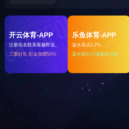
煤炭
青
壮举，
力，都
奋
承老一
矿高质
有
坚韧的
五
电 话：0391-6701389
诺：以
传 真：0391-6701331
亲
邮 编：459001
饱满的
邮 箱：jymybgs@163.com
青
销售电话：0391-6701315
地 址：河南省济源市克井镇