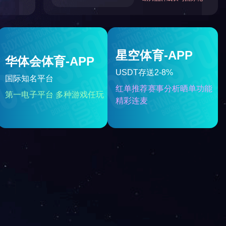
在煤矿这片热土上，我们或许没有惊天动地的
以严谨细致的态度守护安全生产。每一份努
时代矿工的精神品格。
不开创新与突破。作为青年一代，我们既要传
革新、绿色发展中勇当先锋，让青春在推动煤
得责任的重量；正是这份艰苦，让我们淬炼出
追寻光明，在困境中创造奇迹。
，我们接过这份精神传承，以青春之名许下承
属于我们这一代人的奋斗答卷！
，将个人理想融入矿山发展，以昂扬的斗志、
矿事业的新辉煌！
舞台上，绽放最耀眼的光芒！