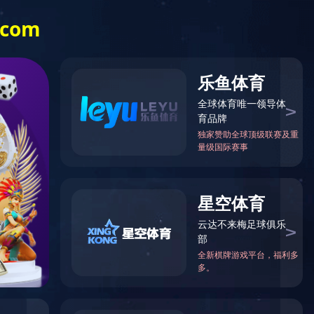
人才招聘
米兰体育
资质荣誉
联系我们